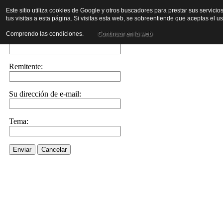
Este sitio utiliza cookies de Google y otros buscadores para prestar sus servicio
tus visitas a esta página. Si visitas esta web, se sobreentiende que aceptas el 
Enviar este enlace a un amigo por e-mail
Comprendo las condiciones.
Continuar en la web
Enviar e-mail a::
Remitente:
Su dirección de e-mail:
Tema:
Enviar
Cancelar